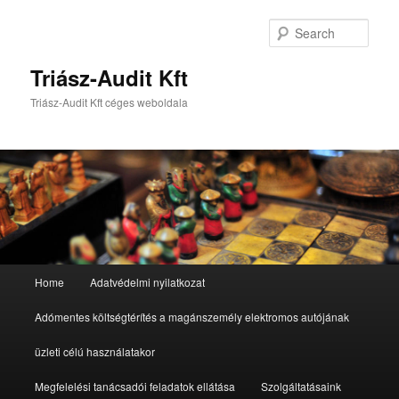
Sear
Triász-Audit Kft
Triász-Audit Kft céges weboldala
Main
Home
Adatvédelmi nyilatkozat
Skip
Skip
menu
Adómentes költségtérítés a magánszemély elektromos autójának
to
to
üzleti célú használatakor
primary
secondary
Megfelelési tanácsadói feladatok ellátása
Szolgáltatásaink
content
content