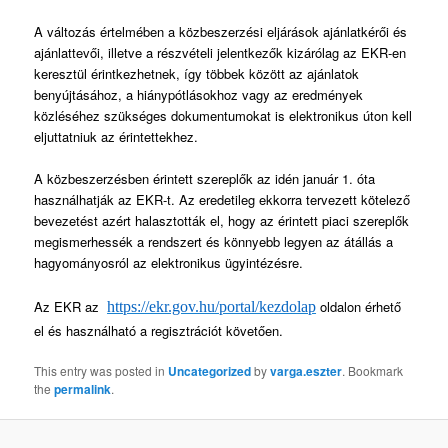
A változás értelmében a közbeszerzési eljárások ajánlatkérői és
ajánlattevői, illetve a részvételi jelentkezők kizárólag az EKR-en
keresztül érintkezhetnek, így többek között az ajánlatok
benyújtásához, a hiánypótlásokhoz vagy az eredmények
közléséhez szükséges dokumentumokat is elektronikus úton kell
eljuttatniuk az érintettekhez.
A közbeszerzésben érintett szereplők az idén január 1. óta
használhatják az EKR-t. Az eredetileg ekkorra tervezett kötelező
bevezetést azért halasztották el, hogy az érintett piaci szereplők
megismerhessék a rendszert és könnyebb legyen az átállás a
hagyományosról az elektronikus ügyintézésre.
Az EKR az
oldalon érhető
https://ekr.gov.hu/portal/kezdolap
el és használható a regisztrációt követően.
This entry was posted in
Uncategorized
by
varga.eszter
. Bookmark
the
permalink
.