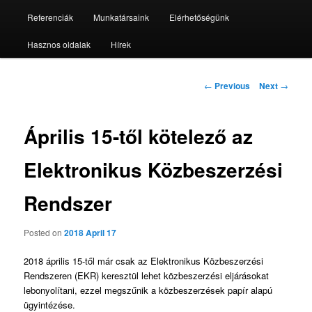
Referenciák
Munkatársaink
Elérhetőségünk
Hasznos oldalak
Hírek
Post
←
Previous
Next
→
navigation
Április 15-től kötelező az
Elektronikus Közbeszerzési
Rendszer
Posted on
2018 April 17
2018 április 15-től már csak az Elektronikus Közbeszerzési
Rendszeren (EKR) keresztül lehet közbeszerzési eljárásokat
lebonyolítani, ezzel megszűnik a közbeszerzések papír alapú
ügyintézése.