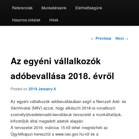
Referenciák
Munkatársaink
Elérhetőségünk
Hasznos oldalak
Hírek
Post
←
Previous
Next
→
navigation
Az egyéni vállalkozók
adóbevallása 2018. évről
Posted on
2019 January 8
Az egyéni vállalkozók adóbevallásában segít a Nemzeti Adó- és
Vámhivatal (NAV) azzal, hogy elkészíti 2018-ra vonatkozó
személyijövedelemadó-bevallásuk tervezetét a munkáltatójuk,
kifizetőjük által megadott adatok alapján.
A tervezetet 2019. március 15-től lehet megnézheti az
Ügyfélkapun keresztül a www.nav.gov.hu-ról és a