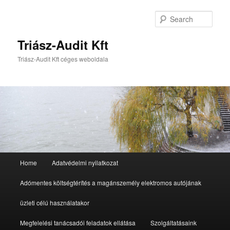
Sear
Triász-Audit Kft
Triász-Audit Kft céges weboldala
Main
Home
Adatvédelmi nyilatkozat
Skip
Skip
menu
Adómentes költségtérítés a magánszemély elektromos autójának
to
to
üzleti célú használatakor
primary
secondary
Megfelelési tanácsadói feladatok ellátása
Szolgáltatásaink
content
content