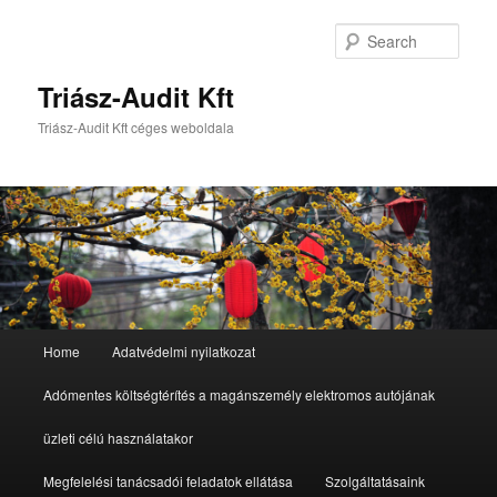
Sear
Triász-Audit Kft
Triász-Audit Kft céges weboldala
Main
Home
Adatvédelmi nyilatkozat
Skip
Skip
menu
Adómentes költségtérítés a magánszemély elektromos autójának
to
to
üzleti célú használatakor
primary
secondary
Megfelelési tanácsadói feladatok ellátása
Szolgáltatásaink
content
content