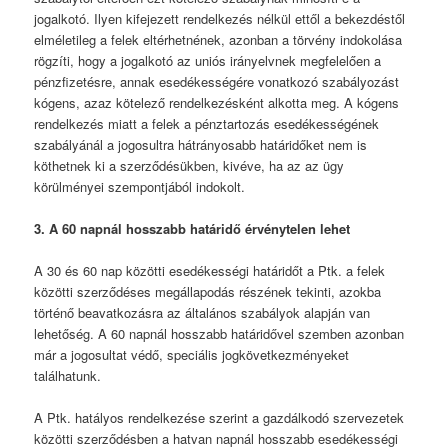
jogalkotó. Ilyen kifejezett rendelkezés nélkül ettől a bekezdéstől
elméletileg a felek eltérhetnének, azonban a törvény indokolása
rögzíti, hogy a jogalkotó az uniós irányelvnek megfelelően a
pénzfizetésre, annak esedékességére vonatkozó szabályozást
kógens, azaz kötelező rendelkezésként alkotta meg. A kógens
rendelkezés miatt a felek a pénztartozás esedékességének
szabályánál a jogosultra hátrányosabb határidőket nem is
köthetnek ki a szerződésükben, kivéve, ha az az ügy
körülményei szempontjából indokolt.
3. A 60 napnál hosszabb határidő érvénytelen lehet
A 30 és 60 nap közötti esedékességi határidőt a Ptk. a felek
közötti szerződéses megállapodás részének tekinti, azokba
történő beavatkozásra az általános szabályok alapján van
lehetőség. A 60 napnál hosszabb határidővel szemben azonban
már a jogosultat védő, speciális jogkövetkezményeket
találhatunk.
A Ptk. hatályos rendelkezése szerint a gazdálkodó szervezetek
közötti szerződésben a hatvan napnál hosszabb esedékességi