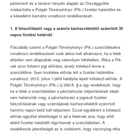
parlamenti és a tanácsi irányelv alapján az Országgyűlés
módosította a Polgári Törvénykönyv (Ptk.) fizetési határidőre és
a késedelmi kamatra vonatkozó rendelkezéseit.
1. A felszólítástól vagy a számla kézhezvételétől számított 30
napos fizetési határidő
Főszabály szerint a Polgári Törvénykönyv (Ptk.) szerződésekre
vonatkozó rendelkezéseit csak akkor kell alkalmazni, ha a felek
eltérően nem állapodtak meg valamilyen feltételben. Ritka a Ptk-
nak azon kötelmi jogi előírása, amely kötelező lenne a
szerződőkre. Ilyen kivételes előírás lett a fizetési határidőre
vonatkozó, 2013. július 1-jétől hatályba lépett kötelező előírás. A
Polgári Törvénykönyv (Ptk.) új 292/A. §-a úgy rendelkezik, hogy
ha a felek a szerződésben a pénztartozás teljesítésének idejét
nem határozták meg, a pénztartozást a jogosult fizetési
felszólításának vagy számlájának kézhezvételétől számított
harminc napon belül kell teljesíteni. Ezzel egyébként a kötelező
előírás egyúttal lehetőséget is ad a feleknek arra, hogy ettől
eltérő fizetési határidőt rögzítsenek a szerződésben. A
rendelkezés jelentőségét az is csökkenti, hogy viszonylag ritka