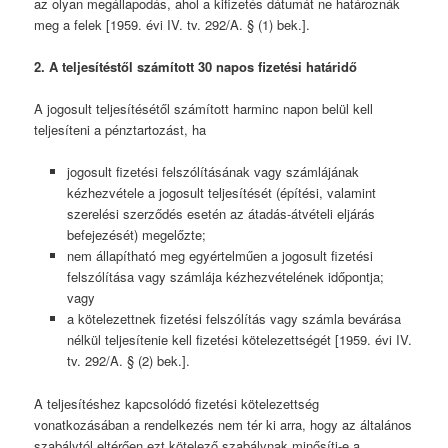
az olyan megállapodás, ahol a kifizetés dátumát ne határoznák
meg a felek [1959. évi IV. tv. 292/A. § (1) bek.].
2. A teljesítéstől számított 30 napos fizetési határidő
A jogosult teljesítésétől számított harminc napon belül kell
teljesíteni a pénztartozást, ha
jogosult fizetési felszólításának vagy számlájának
kézhezvétele a jogosult teljesítését (építési, valamint
szerelési szerződés esetén az átadás-átvételi eljárás
befejezését) megelőzte;
nem állapítható meg egyértelműen a jogosult fizetési
felszólítása vagy számlája kézhezvételének időpontja;
vagy
a kötelezettnek fizetési felszólítás vagy számla bevárása
nélkül teljesítenie kell fizetési kötelezettségét [1959. évi IV.
tv. 292/A. § (2) bek.].
A teljesítéshez kapcsolódó fizetési kötelezettség
vonatkozásában a rendelkezés nem tér ki arra, hogy az általános
szabálytól eltérően ezt kötelező szabálynak minősíti-e a