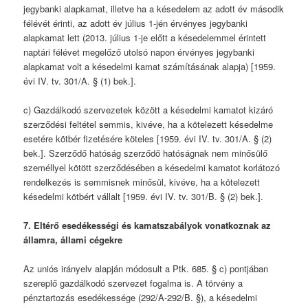
jegybanki alapkamat, illetve ha a késedelem az adott év második
félévét érinti, az adott év július 1-jén érvényes jegybanki
alapkamat lett (2013. július 1-je előtt a késedelemmel érintett
naptári félévet megelőző utolsó napon érvényes jegybanki
alapkamat volt a késedelmi kamat számításának alapja) [1959.
évi IV. tv. 301/A. § (1) bek.].
c) Gazdálkodó szervezetek között a késedelmi kamatot kizáró
szerződési feltétel semmis, kivéve, ha a kötelezett késedelme
esetére kötbér fizetésére köteles [1959. évi IV. tv. 301/A. § (2)
bek.]. Szerződő hatóság szerződő hatóságnak nem minősülő
személlyel kötött szerződésében a késedelmi kamatot korlátozó
rendelkezés is semmisnek minősül, kivéve, ha a kötelezett
késedelmi kötbért vállalt [1959. évi IV. tv. 301/B. § (2) bek.].
7. Eltérő esedékességi és kamatszabályok vonatkoznak az
államra, állami cégekre
Az uniós irányelv alapján módosult a Ptk. 685. § c) pontjában
szereplő gazdálkodó szervezet fogalma is. A törvény a
pénztartozás esedékessége (292/A-292/B. §), a késedelmi