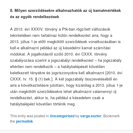
8. Milyen szerződésekre alkalmazhatók az új kamatmértékek
és az egyéb rendelkezések
A 2013. évi XXXIV. törvény a Ptk-ban rögzített változások
tekintetében nem tartalmaz külön rendelkezést arra, hogy a
2013. július 1-je előtt megkötött szerződések vonatkozásában is
kell-e alkalmazni például az új késedelmi kamat számítási
módokat. A jogalkotásról szóló 2010. évi CXXX. törvény
szabályozása szerint a jogszabályi rendelkezést – ha jogszabály
eltérően nem rendelkezik – a hatálybalépését követően
keletkezett tényekre és jogviszonyokra kell alkalmazni [2010. évi
CXXX. tv. 15. § (1) bek.]. A két jogszabály összevetéséből én
arra a következtetésre jutottam, hogy kizárólag a 2013. július 1-je
után megkötött szerződésekre lehet alkalmazni valamennyi új
rendelkezést, akkor is, ha például a késedelem csak a
hatálybalépést követően történik meg.
This entry was posted in
Uncategorized
by
varga.eszter
. Bookmark
the
permalink
.