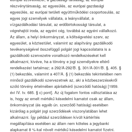
részvénytársaság, az egyesülés, az európai gazdasági
egyesülés, az európai területi együttműködési csoportosulás, az
egyes jogi személyek vállalata, a leányvállalat, a
vízgazdálkodási társulat, az erdőbirtokossági társulat, a
végrehajtói iroda, az egyéni cég, továbbá az egyéni vállalkozó.
Az állam, a helyi önkormányzat, a költségvetési szerv, az
egyesület, a köztestület, valamint az alapítvány gazdálkodó
tevékenységével összefüggő polgári jogi kapcsolataira is a
gazdálkodó szervezetre vonatkozó rendelkezéseket kell
alkalmazni, kivéve, ha a törvény e jogi személyekre eltérő
rendelkezést tartalmaz; a 292/A-292/B. §, 301/A-301/B. §, 405. §
(1) bekezdés, valamint a 407/A. § (1) bekezdés tekintetében nem
minősül gazdálkodó szervezetnek az, aki a közbeszerzésekről
szóló törvény értelmében ajánlatkérő (szerződő hatóság) [1959.
évi IV. tv. 685. § c) pont]. Az új fogalom fontos változtatása az
is, hogy az emelt mértékű késedelmi kamatot csak az állam,
önkormányzat (és egyéb ún. szerződő hatóság) esetében
kizárólag a polgári jogi szerződések viszonylatában lehet
alkalmazni. Így például szerződésen kívüli kártérítés
megállapítása esetében az állam nem köteles a jegybanki
alapkamat 8 %-kal növelt mértékű késedelmi kamatot fizetni.