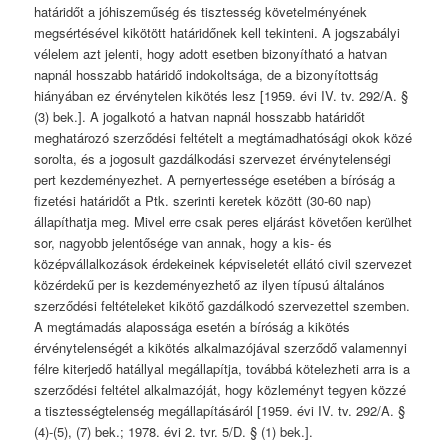
határidőt a jóhiszeműség és tisztesség követelményének
megsértésével kikötött határidőnek kell tekinteni. A jogszabályi
vélelem azt jelenti, hogy adott esetben bizonyítható a hatvan
napnál hosszabb határidő indokoltsága, de a bizonyítottság
hiányában ez érvénytelen kikötés lesz [1959. évi IV. tv. 292/A. §
(3) bek.]. A jogalkotó a hatvan napnál hosszabb határidőt
meghatározó szerződési feltételt a megtámadhatósági okok közé
sorolta, és a jogosult gazdálkodási szervezet érvénytelenségi
pert kezdeményezhet. A pernyertessége esetében a bíróság a
fizetési határidőt a Ptk. szerinti keretek között (30-60 nap)
állapíthatja meg. Mivel erre csak peres eljárást követően kerülhet
sor, nagyobb jelentősége van annak, hogy a kis- és
középvállalkozások érdekeinek képviseletét ellátó civil szervezet
közérdekű per is kezdeményezhető az ilyen típusú általános
szerződési feltételeket kikötő gazdálkodó szervezettel szemben.
A megtámadás alapossága esetén a bíróság a kikötés
érvénytelenségét a kikötés alkalmazójával szerződő valamennyi
félre kiterjedő hatállyal megállapítja, továbbá kötelezheti arra is a
szerződési feltétel alkalmazóját, hogy közleményt tegyen közzé
a tisztességtelenség megállapításáról [1959. évi IV. tv. 292/A. §
(4)-(5), (7) bek.; 1978. évi 2. tvr. 5/D. § (1) bek.].