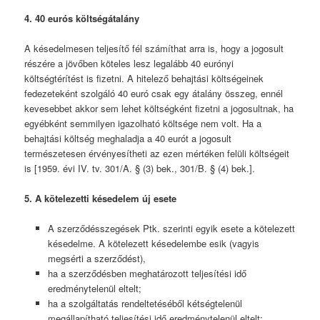
4. 40 eurós költségátalány
A késedelmesen teljesítő fél számíthat arra is, hogy a jogosult
részére a jövőben köteles lesz legalább 40 eurónyi
költségtérítést is fizetni. A hitelező behajtási költségeinek
fedezeteként szolgáló 40 euró csak egy átalány összeg, ennél
kevesebbet akkor sem lehet költségként fizetni a jogosultnak, ha
egyébként semmilyen igazolható költsége nem volt. Ha a
behajtási költség meghaladja a 40 eurót a jogosult
természetesen érvényesítheti az ezen mértéken felüli költségeit
is [1959. évi IV. tv. 301/A. § (3) bek., 301/B. § (4) bek.].
5. A kötelezetti késedelem új esete
A szerződésszegések Ptk. szerinti egyik esete a kötelezett
késedelme. A kötelezett késedelembe esik (vagyis
megsérti a szerződést),
ha a szerződésben meghatározott teljesítési idő
eredménytelenül eltelt;
ha a szolgáltatás rendeltetéséből kétségtelenül
megállapítható teljesítési idő eredménytelenül eltelt;