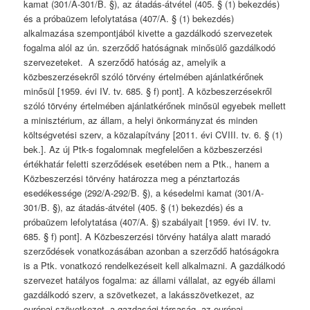
kamat (301/A-301/B. §), az átadás-átvétel (405. § (1) bekezdés)
és a próbaüzem lefolytatása (407/A. § (1) bekezdés)
alkalmazása szempontjából kivette a gazdálkodó szervezetek
fogalma alól az ún. szerződő hatóságnak minősülő gazdálkodó
szervezeteket. A szerződő hatóság az, amelyik a
közbeszerzésekről szóló törvény értelmében ajánlatkérőnek
minősül [1959. évi IV. tv. 685. § f) pont]. A közbeszerzésekről
szóló törvény értelmében ajánlatkérőnek minősül egyebek mellett
a minisztérium, az állam, a helyi önkormányzat és minden
költségvetési szerv, a közalapítvány [2011. évi CVIII. tv. 6. § (1)
bek.]. Az új Ptk-s fogalomnak megfelelően a közbeszerzési
értékhatár feletti szerződések esetében nem a Ptk., hanem a
Közbeszerzési törvény határozza meg a pénztartozás
esedékessége (292/A-292/B. §), a késedelmi kamat (301/A-
301/B. §), az átadás-átvétel (405. § (1) bekezdés) és a
próbaüzem lefolytatása (407/A. §) szabályait [1959. évi IV. tv.
685. § f) pont]. A Közbeszerzési törvény hatálya alatt maradó
szerződések vonatkozásában azonban a szerződő hatóságokra
is a Ptk. vonatkozó rendelkezéseit kell alkalmazni. A gazdálkodó
szervezet hatályos fogalma: az állami vállalat, az egyéb állami
gazdálkodó szerv, a szövetkezet, a lakásszövetkezet, az
európai szövetkezet, a gazdasági társaság, az európai