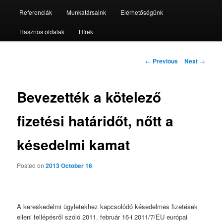
Referenciák
Munkatársaink
Elérhetőségünk
Hasznos oldalak
Hírek
Post
←
Previous
Next
→
navigation
Bevezették a kötelező
fizetési határidőt, nőtt a
késedelmi kamat
Posted on
2013 October 16
A kereskedelmi ügyletekhez kapcsolódó késedelmes fizetések
elleni fellépésről szóló 2011. február 16-i 2011/7/EU európai