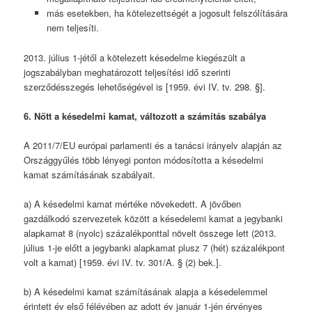
más esetekben, ha kötelezettségét a jogosult felszólítására
nem teljesíti.
2013. július 1-jétől a kötelezett késedelme kiegészült a
jogszabályban meghatározott teljesítési idő szerinti
szerződésszegés lehetőségével is [1959. évi IV. tv. 298. §].
6. Nőtt a késedelmi kamat, változott a számítás szabálya
A 2011/7/EU európai parlamenti és a tanácsi irányelv alapján az
Országgyűlés több lényegi ponton módosította a késedelmi
kamat számításának szabályait.
a) A késedelmi kamat mértéke növekedett. A jövőben
gazdálkodó szervezetek között a késedelemi kamat a jegybanki
alapkamat 8 (nyolc) százalékponttal növelt összege lett (2013.
július 1-je előtt a jegybanki alapkamat plusz 7 (hét) százalékpont
volt a kamat) [1959. évi IV. tv. 301/A. § (2) bek.].
b) A késedelmi kamat számításának alapja a késedelemmel
érintett év első félévében az adott év január 1-jén érvényes