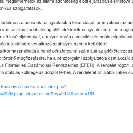
ttel megismerhetők az állami adóhatóság előtti eljárásban elérhetővé v
ronikus szolgáltatások.
t tartalmazza azoknak az ügyeknek a felsorolását, amelyekben az a
 van az állami adóhatóság előtt elektronikus ügyintézésre, és megh
első fokú eljárásokat, amelyek során a bevallási és adatszolgáltatási
ség teljesítésére vonatkozó szabályok szerint kell eljárni.
akkor használhatja a banki pénzforgalmi számláját az adókötelezett
történő megfizetésére, ha a pénzforgalmi szolgáltatója csatlakozik 
us Fizetési és Elszámolási Rendszerhez (EFER). A rendelet rögzíti:
énő átutalás költsége az adózót terheli. A rendeletet az alábbi linken ol
.kozlonyok.hu/nkonline/index.php?
x=200&pageindex=kozltart&ev=2013&szam=184