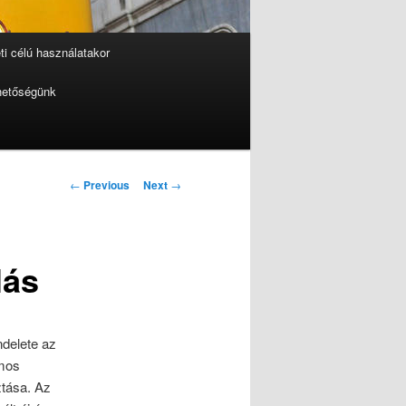
i célú használatakor
hetőségünk
Post
←
Previous
Next
→
navigation
lás
delete az
ámos
ztása. Az