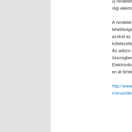
új rendele
régi elekt
A rendele
lehetősége
azokat az 
kötelezett
Az adózó 
összegben 
Elektronik
en át tört
http://www
menuinde