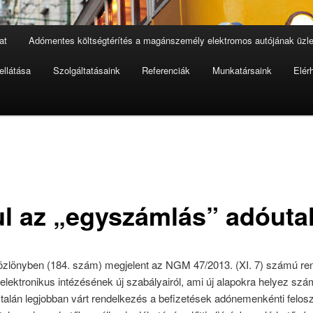
at
Adómentes költségtérítés a magánszemély elektromos autójának üzlet
ellátása
Szolgáltatásaink
Referenciák
Munkatársaink
Elér
ul az „egyszámlás” adóuta
zlönyben (184. szám) megjelent az NGM 47/2013. (XI. 7) számú ren
lektronikus intézésének új szabályairól, ami új alapokra helyez sz
A talán legjobban várt rendelkezés a befizetések adónemenkénti felos