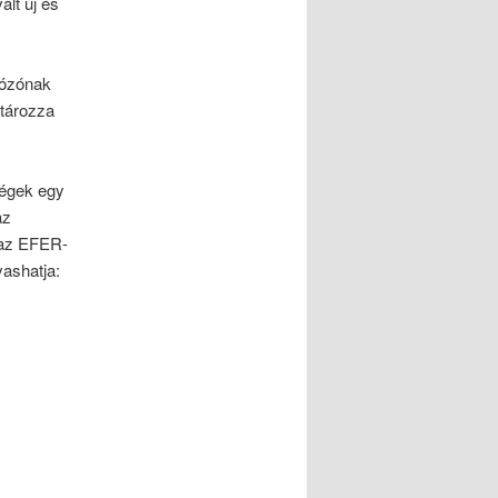
ált új és
dózónak
atározza
ségek egy
az
 az EFER-
vashatja: