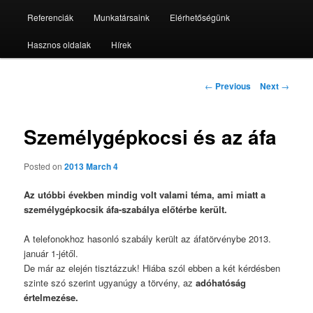
Referenciák
Munkatársaink
Elérhetőségünk
Hasznos oldalak
Hírek
Post
←
Previous
Next
→
navigation
Személygépkocsi és az áfa
Posted on
2013 March 4
Az utóbbi években mindig volt valami téma, ami miatt a
személygépkocsik áfa-szabálya előtérbe került.
A telefonokhoz hasonló szabály került az áfatörvénybe 2013.
január 1-jétől.
De már az elején tisztázzuk! Hiába szól ebben a két kérdésben
szinte szó szerint ugyanúgy a törvény, az
adóhatóság
értelmezése.