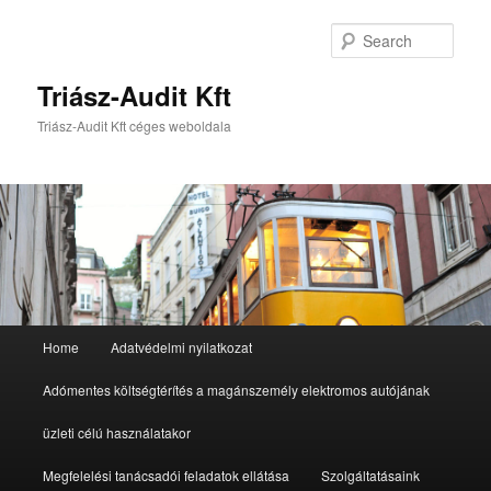
Sear
Triász-Audit Kft
Triász-Audit Kft céges weboldala
Main
Home
Adatvédelmi nyilatkozat
Skip
Skip
menu
Adómentes költségtérítés a magánszemély elektromos autójának
to
to
üzleti célú használatakor
primary
secondary
Megfelelési tanácsadói feladatok ellátása
Szolgáltatásaink
content
content