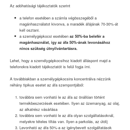
Az adóhatósági tájékoztatók szerint
a telefon esetében a számla végösszegéből a
magánhasználatot kivonva, a maradék áfájának 70-30%-át
kell osztani.
a személygépkocsi esetében
az 50%-ba belefér a
magánhasználat, így az áfa 50%-ának levonásához
nincs szükség útnyilvántartásra.
Lehet, hogy a személygépkocsihoz kiadott álláspont majd a
telefonokra kiadott tájékoztatót is felül fogja írni.
A továbbiakban a személygépkocsira koncentrálva nézzünk
néhány tipikus esetet az áfa szempontjából:
továbbra sem vonható le az áfa az önállóan történt
termékbeszerzések esetében. Ilyen az üzemanyag, az olaj,
az alkatrész vásárlása
továbbra sem vonható le az áfa olyan szolgáltatásoknál,
melyekre tételes tiltás van. Ilyen a parkolás, az útdíj
Levonható az áfa 50%-a az igénybevett szolgáltatások