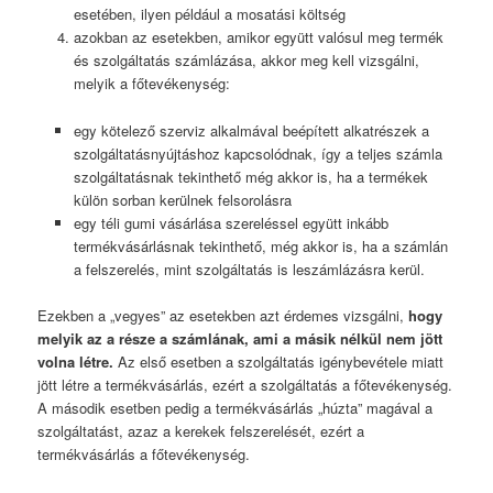
esetében, ilyen például a mosatási költség
azokban az esetekben, amikor együtt valósul meg termék
és szolgáltatás számlázása, akkor meg kell vizsgálni,
melyik a főtevékenység:
egy kötelező szerviz alkalmával beépített alkatrészek a
szolgáltatásnyújtáshoz kapcsolódnak, így a teljes számla
szolgáltatásnak tekinthető még akkor is, ha a termékek
külön sorban kerülnek felsorolásra
egy téli gumi vásárlása szereléssel együtt inkább
termékvásárlásnak tekinthető, még akkor is, ha a számlán
a felszerelés, mint szolgáltatás is leszámlázásra kerül.
Ezekben a „vegyes” az esetekben azt érdemes vizsgálni,
hogy
melyik az a része a számlának, ami a másik nélkül nem jött
volna létre.
Az első esetben a szolgáltatás igénybevétele miatt
jött létre a termékvásárlás, ezért a szolgáltatás a főtevékenység.
A második esetben pedig a termékvásárlás „húzta” magával a
szolgáltatást, azaz a kerekek felszerelését, ezért a
termékvásárlás a főtevékenység.