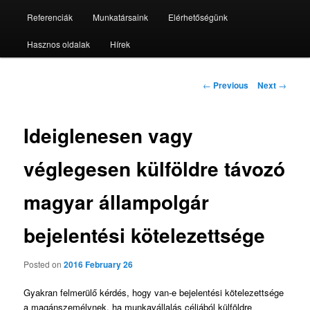
Referenciák
Munkatársaink
Elérhetőségünk
Hasznos oldalak
Hírek
Post
←
Previous
Next
→
navigation
Ideiglenesen vagy
véglegesen külföldre távozó
magyar állampolgár
bejelentési kötelezettsége
Posted on
2016 February 26
Gyakran felmerülő kérdés, hogy van-e bejelentési kötelezettsége
a magánszemélynek, ha munkavállalás céljából külföldre