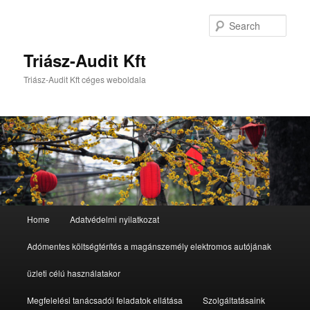
Sear
Triász-Audit Kft
Triász-Audit Kft céges weboldala
Main
Home
Adatvédelmi nyilatkozat
Skip
Skip
menu
Adómentes költségtérítés a magánszemély elektromos autójának
to
to
üzleti célú használatakor
primary
secondary
Megfelelési tanácsadói feladatok ellátása
Szolgáltatásaink
content
content