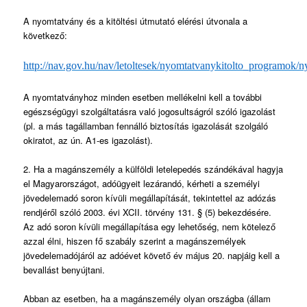
A nyomtatvány és a kitöltési útmutató elérési útvonala a
következő:
http://nav.gov.hu/nav/letoltesek/nyomtatvanykitolto_programok
A nyomtatványhoz minden esetben mellékelni kell a további
egészségügyi szolgáltatásra való jogosultságról szóló igazolást
(pl. a más tagállamban fennálló biztosítás igazolását szolgáló
okiratot, az ún. A1-es igazolást).
2. Ha a magánszemély a külföldi letelepedés szándékával hagyja
el Magyarországot, adóügyeit lezárandó, kérheti a személyi
jövedelemadó soron kívüli megállapítását, tekintettel az adózás
rendjéről szóló 2003. évi XCII. törvény 131. § (5) bekezdésére.
Az adó soron kívüli megállapítása egy lehetőség, nem kötelező
azzal élni, hiszen fő szabály szerint a magánszemélyek
jövedelemadójáról az adóévet követő év május 20. napjáig kell a
bevallást benyújtani.
Abban az esetben, ha a magánszemély olyan országba (állam