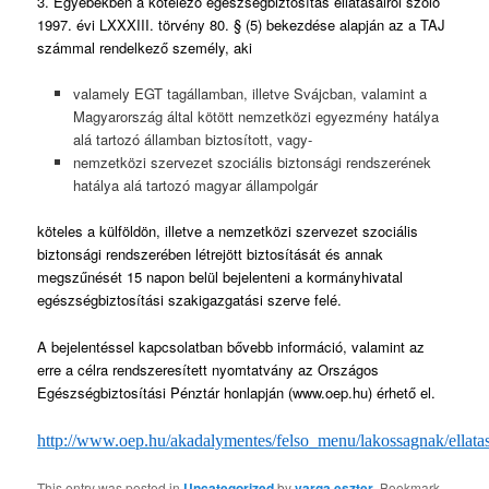
3. Egyebekben a kötelező egészségbiztosítás ellátásairól szóló
1997. évi LXXXIII. törvény 80. § (5) bekezdése alapján az a TAJ
számmal rendelkező személy, aki
valamely EGT tagállamban, illetve Svájcban, valamint a
Magyarország által kötött nemzetközi egyezmény hatálya
alá tartozó államban biztosított, vagy-
nemzetközi szervezet szociális biztonsági rendszerének
hatálya alá tartozó magyar állampolgár
köteles a külföldön, illetve a nemzetközi szervezet szociális
biztonsági rendszerében létrejött biztosítását és annak
megszűnését 15 napon belül bejelenteni a kormányhivatal
egészségbiztosítási szakigazgatási szerve felé.
A bejelentéssel kapcsolatban bővebb információ, valamint az
erre a célra rendszeresített nyomtatvány az Országos
Egészségbiztosítási Pénztár honlapján (www.oep.hu) érhető el.
http://www.oep.hu/akadalymentes/felso_menu/lakossagnak/ellata
This entry was posted in
Uncategorized
by
varga.eszter
. Bookmark