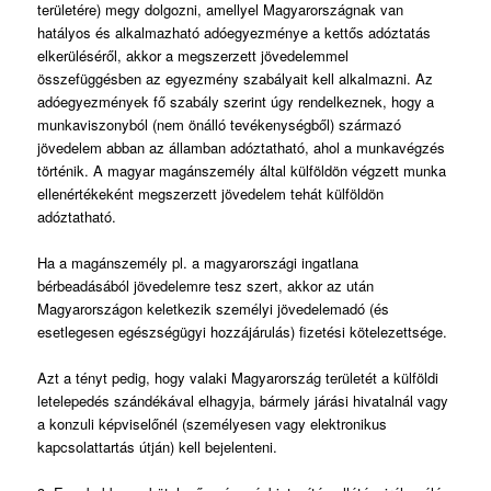
területére) megy dolgozni, amellyel Magyarországnak van
hatályos és alkalmazható adóegyezménye a kettős adóztatás
elkerüléséről, akkor a megszerzett jövedelemmel
összefüggésben az egyezmény szabályait kell alkalmazni. Az
adóegyezmények fő szabály szerint úgy rendelkeznek, hogy a
munkaviszonyból (nem önálló tevékenységből) származó
jövedelem abban az államban adóztatható, ahol a munkavégzés
történik. A magyar magánszemély által külföldön végzett munka
ellenértékeként megszerzett jövedelem tehát külföldön
adóztatható.
Ha a magánszemély pl. a magyarországi ingatlana
bérbeadásából jövedelemre tesz szert, akkor az után
Magyarországon keletkezik személyi jövedelemadó (és
esetlegesen egészségügyi hozzájárulás) fizetési kötelezettsége.
Azt a tényt pedig, hogy valaki Magyarország területét a külföldi
letelepedés szándékával elhagyja, bármely járási hivatalnál vagy
a konzuli képviselőnél (személyesen vagy elektronikus
kapcsolattartás útján) kell bejelenteni.