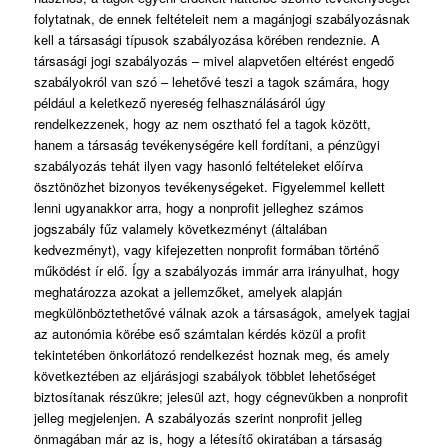
folytatnak, de ennek feltételeit nem a magánjogi szabályozásnak
kell a társasági típusok szabályozása körében rendeznie. A
társasági jogi szabályozás – mivel alapvetően eltérést engedő
szabályokról van szó – lehetővé teszi a tagok számára, hogy
például a keletkező nyereség felhasználásáról úgy
rendelkezzenek, hogy az nem osztható fel a tagok között,
hanem a társaság tevékenységére kell fordítani, a pénzügyi
szabályozás tehát ilyen vagy hasonló feltételeket előírva
ösztönözhet bizonyos tevékenységeket. Figyelemmel kellett
lenni ugyanakkor arra, hogy a nonprofit jelleghez számos
jogszabály fűz valamely következményt (általában
kedvezményt), vagy kifejezetten nonprofit formában történő
működést ír elő. Így a szabályozás immár arra irányulhat, hogy
meghatározza azokat a jellemzőket, amelyek alapján
megkülönböztethetővé válnak azok a társaságok, amelyek tagjai
az autonómia körébe eső számtalan kérdés közül a profit
tekintetében önkorlátozó rendelkezést hoznak meg, és amely
következtében az eljárásjogi szabályok többlet lehetőséget
biztosítanak részükre; jelesül azt, hogy cégnevükben a nonprofit
jelleg megjelenjen. A szabályozás szerint nonprofit jelleg
önmagában már az is, hogy a létesítő okiratában a társaság