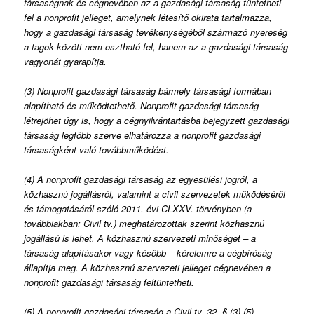
társaságnak és cégnevében az a gazdasági társaság tüntetheti
fel a nonprofit jelleget, amelynek létesítő okirata tartalmazza,
hogy a gazdasági társaság tevékenységéből származó nyereség
a tagok között nem osztható fel, hanem az a gazdasági társaság
vagyonát gyarapítja.
(3) Nonprofit gazdasági társaság bármely társasági formában
alapítható és működtethető. Nonprofit gazdasági társaság
létrejöhet úgy is, hogy a cégnyilvántartásba bejegyzett gazdasági
társaság legfőbb szerve elhatározza a nonprofit gazdasági
társaságként való továbbműködést.
(4) A nonprofit gazdasági társaság az egyesülési jogról, a
közhasznú jogállásról, valamint a civil szervezetek működéséről
és támogatásáról szóló 2011. évi CLXXV. törvényben (a
továbbiakban: Civil tv.) meghatározottak szerint közhasznú
jogállású is lehet. A közhasznú szervezeti minőséget – a
társaság alapításakor vagy később – kérelemre a cégbíróság
állapítja meg. A közhasznú szervezeti jelleget cégnevében a
nonprofit gazdasági társaság feltüntetheti.
(5) A nonprofit gazdasági társaság a Civil tv. 32. § (3)-(5)