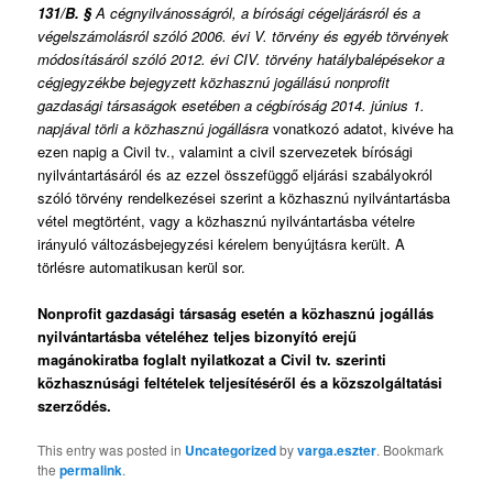
131/B. §
A cégnyilvánosságról, a bírósági cégeljárásról és a
végelszámolásról szóló 2006. évi V. törvény és egyéb törvények
módosításáról szóló 2012. évi CIV. törvény hatálybalépésekor a
cégjegyzékbe bejegyzett közhasznú jogállású nonprofit
gazdasági társaságok esetében a cégbíróság 2014. június 1.
napjával törli a közhasznú jogállásra
vonatkozó adatot, kivéve ha
ezen napig a Civil tv., valamint a civil szervezetek bírósági
nyilvántartásáról és az ezzel összefüggő eljárási szabályokról
szóló törvény rendelkezései szerint a közhasznú nyilvántartásba
vétel megtörtént, vagy a közhasznú nyilvántartásba vételre
irányuló változásbejegyzési kérelem benyújtásra került. A
törlésre automatikusan kerül sor.
Nonprofit gazdasági társaság esetén a közhasznú jogállás
nyilvántartásba vételéhez teljes bizonyító erejű
magánokiratba foglalt nyilatkozat a Civil tv. szerinti
közhasznúsági feltételek teljesítéséről és a közszolgáltatási
szerződés.
This entry was posted in
Uncategorized
by
varga.eszter
. Bookmark
the
permalink
.