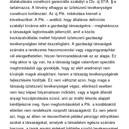
átalakulására vonatkozó garanciális szabályt a Ctv. új 57/A. §-a
tartalmazza. A törvény elhagyja az üzletszerű tevékenységre
vonatkozó korlátozást. Az új Ptk. indokolása kiemeli a
következőket: A Ptk. – anélkül, hogy általános definíciós
szabályt kívánna adni a gazdasági társaságokra – meghatározza
e társaságok legfontosabb jellemzőit, amit a közös
kockázatvállalás mellett folytatott üzletszerű gazdasági
tevékenységben lehet összefoglalni. A gazdasági társaságok
számára a rendszeres haszonszerzési vagy vagyongyarapítási
cél elengedhetetlen, hiszen fennmaradásuknak ez az alapja. Ez
még akkor is így van, ha a társaság tagjai valamilyen speciális
megfontolásból úgy gondolják, hogy az elért eredményt nem
kívánják maguk elsajátítani, hanem a társaság tevékenységének
fejlesztésére fordítják. Ez nem változtat azon, hogy maga a
társaság üzletszerű tevékenységet végez, ellenkező esetben
nem lesz képes folyamatosan működni, vagy a tagok állandó
anyagi hozzájárulására szorul, ami az önálló létezés alapjait
kérdőjelezné meg. Ilyen megfontolásokból a Ptk. a korábbiaktól
eltérően nem rendelkezik nonprofit társaságokról. Ez nem jelenti
azt, hogy az állam ne részesíthetné például pénzügyi előnyökben
azokat a társaságokat, amelyek a társadalom egésze számára
hasznos, a tagok egyéni érdekeit háttérbe szorító tevékenységet