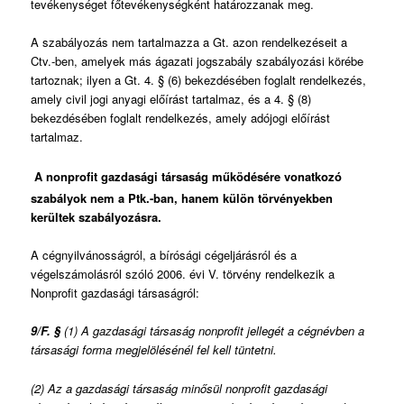
tevékenységet főtevékenységként határozzanak meg.
A szabályozás nem tartalmazza a Gt. azon rendelkezéseit a
Ctv.-ben, amelyek más ágazati jogszabály szabályozási körébe
tartoznak; ilyen a Gt. 4. § (6) bekezdésében foglalt rendelkezés,
amely civil jogi anyagi előírást tartalmaz, és a 4. § (8)
bekezdésében foglalt rendelkezés, amely adójogi előírást
tartalmaz.
A nonprofit gazdasági társaság működésére vonatkozó
szabályok nem a Ptk.-ban, hanem külön törvényekben
kerültek szabályozásra.
A cégnyilvánosságról, a bírósági cégeljárásról és a
végelszámolásról szóló 2006. évi V. törvény rendelkezik a
Nonprofit gazdasági társaságról:
9/F. §
(1) A gazdasági társaság nonprofit jellegét a cégnévben a
társasági forma megjelölésénél fel kell tüntetni.
(2) Az a gazdasági társaság minősül nonprofit gazdasági