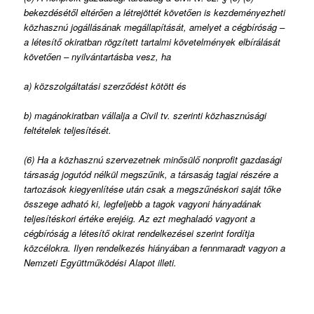
bekezdésétől eltérően a létrejöttét követően is kezdeményezheti
közhasznú jogállásának megállapítását, amelyet a cégbíróság –
a létesítő okiratban rögzített tartalmi követelmények elbírálását
követően – nyilvántartásba vesz, ha
a)
közszolgáltatási szerződést kötött és
b)
magánokiratban vállalja a Civil tv. szerinti közhasznúsági
feltételek teljesítését.
(6) Ha a közhasznú szervezetnek minősülő nonprofit gazdasági
társaság jogutód nélkül megszűnik, a társaság tagjai részére a
tartozások kiegyenlítése után csak a megszűnéskori saját tőke
összege adható ki, legfeljebb a tagok vagyoni hányadának
teljesítéskori értéke erejéig. Az ezt meghaladó vagyont a
cégbíróság a létesítő okirat rendelkezései szerint fordítja
közcélokra. Ilyen rendelkezés hiányában a fennmaradt vagyon a
Nemzeti Együttműködési Alapot illeti.