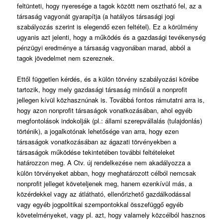
feltünteti, hogy nyeresége a tagok között nem osztható fel, az a
társaság vagyonát gyarapítja (a hatályos társasági jogi
szabályozás szerint is elegendő ezen feltétel). Ez a körülmény
ugyanis azt jelenti, hogy a működés és a gazdasági tevékenység
pénzügyi eredménye a társaság vagyonában marad, abból a
tagok jövedelmet nem szereznek.
Ettől független kérdés, és a külön törvény szabályozási körébe
tartozik, hogy mely gazdasági társaság minősül a nonprofit
jellegen kívül közhasznúnak is. Továbbá fontos rámutatni arra is,
hogy azon nonprofit társaságok vonatkozásában, ahol egyéb
megfontolások indokolják (pl.: állami szerepvállalás (tulajdonlás)
történik), a jogalkotónak lehetősége van arra, hogy ezen
társaságok vonatkozásában az ágazati törvényekben a
társaságok működése tekintetében további feltételeket
határozzon meg. A Ctv. új rendelkezése nem akadályozza a
külön törvényeket abban, hogy meghatározott célból nemcsak
nonprofit jelleget követeljenek meg, hanem ezenkívül más, a
közérdekkel vagy az átlátható, ellenőrizhető gazdálkodással
vagy egyéb jogpolitikai szempontokkal összefüggő egyéb
követelményeket, vagy pl. azt, hogy valamely közcélból hasznos