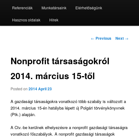
Referenciák
Munkatársaink
Elérhetőségünk
Hasznos oldalak
Hírek
Post
←
Previous
Next
→
navigation
Nonprofit társaságokról
2014. március 15-től
Posted on
2014 April 23
A gazdasági társaságokra vonatkozó több szabály is változott a
2014. március 15-én hatályba lépett új Polgári törvénykönyvnek
(Ptk.) alapján.
A Ctv.-be kerülnek elhelyezésre a nonprofit gazdasági társaságra
vonatkozó főszabályok. A nonprofit gazdasági társaságok