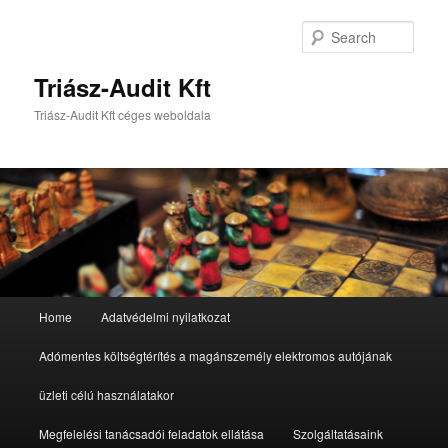
Sear
Triász-Audit Kft
Triász-Audit Kft céges weboldala
Main
Home
Adatvédelmi nyilatkozat
Skip
Skip
menu
Adómentes költségtérítés a magánszemély elektromos autójának
to
to
üzleti célú használatakor
primary
secondary
Megfelelési tanácsadói feladatok ellátása
Szolgáltatásaink
content
content