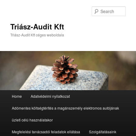
Sear
Triász-Audit Kft
Triász-Audit Kft céges weboldala
Main
Home
Adatvédelmi nyilatkozat
Skip
Skip
menu
Adómentes költségtérítés a magánszemély elektromos autójának
to
to
üzleti célú használatakor
primary
secondary
Megfelelési tanácsadói feladatok ellátása
Szolgáltatásaink
content
content