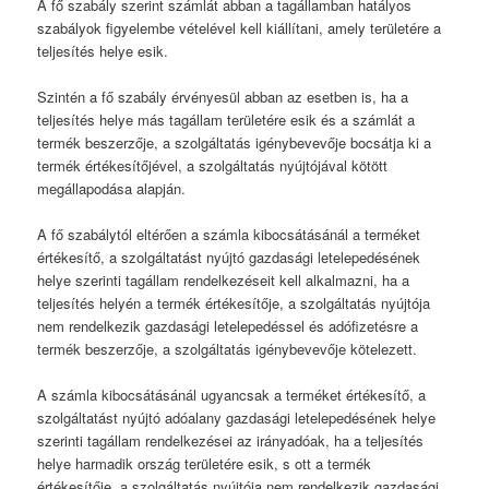
A fő szabály szerint számlát abban a tagállamban hatályos
szabályok figyelembe vételével kell kiállítani, amely területére a
teljesítés helye esik.
Szintén a fő szabály érvényesül abban az esetben is, ha a
teljesítés helye más tagállam területére esik és a számlát a
termék beszerzője, a szolgáltatás igénybevevője bocsátja ki a
termék értékesítőjével, a szolgáltatás nyújtójával kötött
megállapodása alapján.
A fő szabálytól eltérően a számla kibocsátásánál a terméket
értékesítő, a szolgáltatást nyújtó gazdasági letelepedésének
helye szerinti tagállam rendelkezéseit kell alkalmazni, ha a
teljesítés helyén a termék értékesítője, a szolgáltatás nyújtója
nem rendelkezik gazdasági letelepedéssel és adófizetésre a
termék beszerzője, a szolgáltatás igénybevevője kötelezett.
A számla kibocsátásánál ugyancsak a terméket értékesítő, a
szolgáltatást nyújtó adóalany gazdasági letelepedésének helye
szerinti tagállam rendelkezései az irányadóak, ha a teljesítés
helye harmadik ország területére esik, s ott a termék
értékesítője, a szolgáltatás nyújtója nem rendelkezik gazdasági