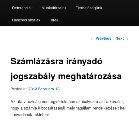
Referenciák
Munkatársaink
Elérhetőségünk
Hasznos oldalak
Hírek
Post
←
Previous
Next
→
navigation
Számlázásra irányadó
jogszabály meghatározása
Posted on
2013 February 18
Az áfatv. ezidáig nem egyértelműen szabályozta azt a kérdést,
hogy a számla kibocsátásánál mely tagállam rendelkezéseit kell
irányadónak tekinteni.