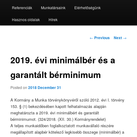
Referenciák
Munkatársaink
Elérhetőségünk
Hasznos oldalak
Hírek
Post
←
Previous
Next
→
navigation
2019. évi minimálbér és a
garantált bérminimum
Posted on
2018 December 31
A Kormány a Munka törvénykönyvéről szóló 2012. évi I. törvény
153. § (1) bekezdésében kapott felhatalmazás alapján
meghatározta a 2019. évi minimálbért és garantált
bérminimumot. (324/2018. (XII. 30.) Kormányrendelet)
A teljes munkaidőben foglalkoztatott munkavállaló részére
megállapított alapbér kötelező legkisebb összege (minimálbér) a