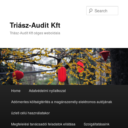
Sear
Triász-Audit Kft
Triász-Audit Kft céges weboldala
Main
Home
Adatvédelmi nyilatkozat
Skip
Skip
menu
Adómentes költségtérítés a magánszemély elektromos autójának
to
to
üzleti célú használatakor
primary
secondary
Megfelelési tanácsadói feladatok ellátása
Szolgáltatásaink
content
content