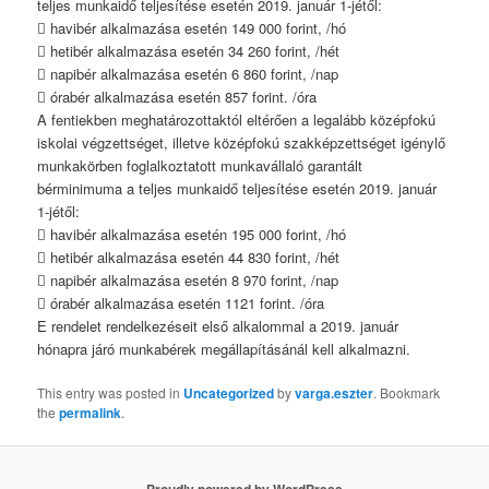
teljes munkaidő teljesítése esetén 2019. január 1-jétől:
 havibér alkalmazása esetén 149 000 forint, /hó
 hetibér alkalmazása esetén 34 260 forint, /hét
 napibér alkalmazása esetén 6 860 forint, /nap
 órabér alkalmazása esetén 857 forint. /óra
A fentiekben meghatározottaktól eltérően a legalább középfokú
iskolai végzettséget, illetve középfokú szakképzettséget igénylő
munkakörben foglalkoztatott munkavállaló garantált
bérminimuma a teljes munkaidő teljesítése esetén 2019. január
1-jétől:
 havibér alkalmazása esetén 195 000 forint, /hó
 hetibér alkalmazása esetén 44 830 forint, /hét
 napibér alkalmazása esetén 8 970 forint, /nap
 órabér alkalmazása esetén 1121 forint. /óra
E rendelet rendelkezéseit első alkalommal a 2019. január
hónapra járó munkabérek megállapításánál kell alkalmazni.
This entry was posted in
Uncategorized
by
varga.eszter
. Bookmark
the
permalink
.