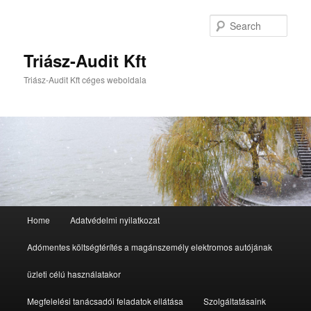
Sear
Triász-Audit Kft
Triász-Audit Kft céges weboldala
Main
Home
Adatvédelmi nyilatkozat
Skip
Skip
menu
Adómentes költségtérítés a magánszemély elektromos autójának
to
to
üzleti célú használatakor
primary
secondary
Megfelelési tanácsadói feladatok ellátása
Szolgáltatásaink
content
content