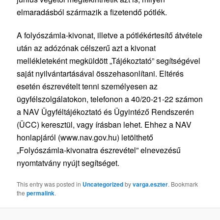
elmaradásból származik a fizetendő pótlék.
A folyószámla-kivonat, illetve a pótlékértesítő átvétele
után az adózónak célszerű azt a kivonat
mellékleteként megküldött „Tájékoztató” segítségével
saját nyilvántartásával összehasonlítani. Eltérés
esetén észrevételt tenni személyesen az
ügyfélszolgálatokon, telefonon a 40/20-21-22 számon
a NAV Ügyféltájékoztató és Ügyintéző Rendszerén
(ÜCC) keresztül, vagy írásban lehet. Ehhez a NAV
honlapjáról (www.nav.gov.hu) letölthető
„Folyószámla-kivonatra észrevétel” elnevezésű
nyomtatvány nyújt segítséget.
This entry was posted in
Uncategorized
by
varga.eszter
. Bookmark
the
permalink
.