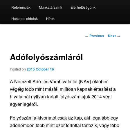
Referenciák
Munkatársaink
Elérhetőségünk
Hasznos oldalak
Hírek
Post
←
Previous
Next
→
navigation
Adófolyószámláról
Posted on
2015 October 16
A Nemzeti Adó- és Vámhivataltól (NAV) október
végéig több mint másfél millióan kapnak értesítést a
hivatalnál nyilván tartott folyószámlájuk 2014 végi
egyenlegéről.
Folyószámla-kivonatot csak az kap, aki legalább egy
adónemben több mint ezer forinttal tartozik, vagy több