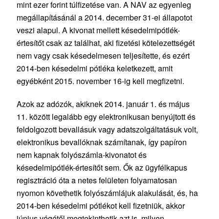
mint ezer forint túlfizetése van. A NAV az egyenleg
megállapításánál a 2014. december 31-ei állapotot
veszi alapul. A kivonat mellett késedelmipótlék-
értesítőt csak az találhat, aki fizetési kötelezettségét
nem vagy csak késedelmesen teljesítette, és ezért
2014-ben késedelmi pótléka keletkezett, amit
egyébként 2015. november 16-ig kell megfizetni.
Azok az adózók, akiknek 2014. január 1. és május
11. között legalább egy elektronikusan benyújtott és
feldolgozott bevallásuk vagy adatszolgáltatásuk volt,
elektronikus bevallóknak számítanak, így papíron
nem kapnak folyószámla-kivonatot és
késedelmipótlék-értesítőt sem. Ők az ügyfélkapus
regisztráció óta a netes felületen folyamatosan
nyomon követhetik folyószámlájuk alakulását, és, ha
2014-ben késedelmi pótlékot kell fizetniük, akkor
június végétől megtekinthetik azt is, milyen