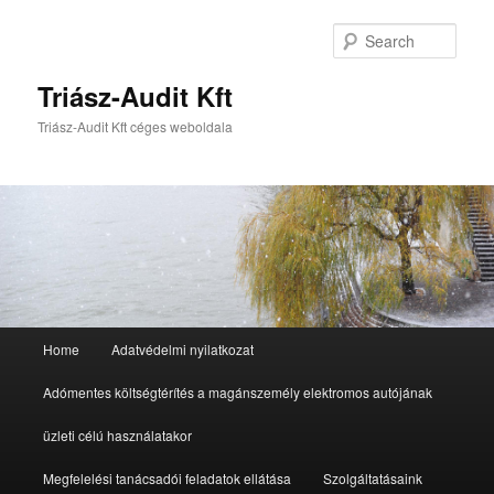
Sear
Triász-Audit Kft
Triász-Audit Kft céges weboldala
Main
Home
Adatvédelmi nyilatkozat
Skip
Skip
menu
Adómentes költségtérítés a magánszemély elektromos autójának
to
to
üzleti célú használatakor
primary
secondary
Megfelelési tanácsadói feladatok ellátása
Szolgáltatásaink
content
content