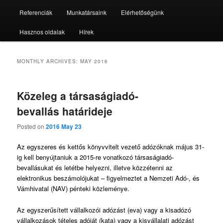
Referenciák
Munkatársaink
Elérhetőségünk
Hasznos oldalak
Hírek
MONTHLY ARCHIVES:
MAY 2016
Közeleg a társaságiadó-
bevallás határideje
Posted on
2016 May 23
Az egyszeres és kettős könyvvitelt vezető adózóknak május 31-
ig kell benyújtaniuk a 2015-re vonatkozó társaságiadó-
bevallásukat és letétbe helyezni, illetve közzétenni az
elektronikus beszámolójukat – figyelmeztet a Nemzeti Adó-, és
Vámhivatal (NAV) pénteki közleménye.
Az egyszerűsített vállalkozói adózást (eva) vagy a kisadózó
vállalkozások tételes adóját (kata) vagy a kisvállalati adózást