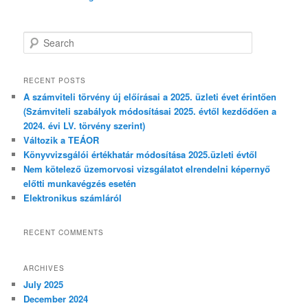
S
e
a
r
RECENT POSTS
c
A számviteli törvény új előírásai a 2025. üzleti évet érintően
h
(Számviteli szabályok módosításai 2025. évtől kezdődően a
2024. évi LV. törvény szerint)
Változik a TEÁOR
Könyvvizsgálói értékhatár módosítása 2025.üzleti évtől
Nem kötelező üzemorvosi vizsgálatot elrendelni képernyő
előtti munkavégzés esetén
Elektronikus számláról
RECENT COMMENTS
ARCHIVES
July 2025
December 2024