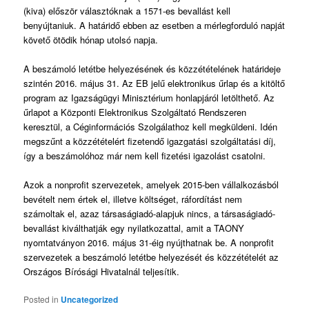
(kiva) először választóknak a 1571-es bevallást kell
benyújtaniuk. A határidő ebben az esetben a mérlegforduló napját
követő ötödik hónap utolsó napja.
A beszámoló letétbe helyezésének és közzétételének határideje
szintén 2016. május 31. Az EB jelű elektronikus űrlap és a kitöltő
program az Igazságügyi Minisztérium honlapjáról letölthető. Az
űrlapot a Központi Elektronikus Szolgáltató Rendszeren
keresztül, a Céginformációs Szolgálathoz kell megküldeni. Idén
megszűnt a közzétételért fizetendő igazgatási szolgáltatási díj,
így a beszámolóhoz már nem kell fizetési igazolást csatolni.
Azok a nonprofit szervezetek, amelyek 2015-ben vállalkozásból
bevételt nem értek el, illetve költséget, ráfordítást nem
számoltak el, azaz társaságiadó-alapjuk nincs, a társaságiadó-
bevallást kiválthatják egy nyilatkozattal, amit a TAONY
nyomtatványon 2016. május 31-éig nyújthatnak be. A nonprofit
szervezetek a beszámoló letétbe helyezését és közzétételét az
Országos Bírósági Hivatalnál teljesítik.
Posted in
Uncategorized