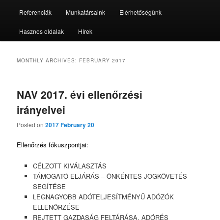
Referenciák
Munkatársaink
Elérhetőségünk
Hasznos oldalak
Hírek
MONTHLY ARCHIVES:
FEBRUARY 2017
NAV 2017. évi ellenőrzési
irányelvei
Posted on
2017 February 20
Ellenőrzés fókuszpontjai:
CÉLZOTT KIVÁLASZTÁS
TÁMOGATÓ ELJÁRÁS – ÖNKÉNTES JOGKÖVETÉS
SEGÍTÉSE
LEGNAGYOBB ADÓTELJESÍTMÉNYŰ ADÓZÓK
ELLENŐRZÉSE
REJTETT GAZDASÁG FELTÁRÁSA, ADÓRÉS