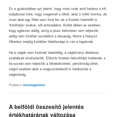
Ez a gyakorlatban azt jelenti, hogy most csak arról határoz a kft.
tulajdonosi köre, hogy megemeli a tőkét, akár 3 millió forintra, de
most akár egy fillért sem fizet be, és a fizetési határidőt is
“kitolhatja” évekre, sőt évtizedekre. Korlát ebben az esetben,
hogy egészen addig, amíg a plusz befizetést nem teljesítik,
addig nem fizethet osztalékot a társaság, illetve a hiányzó
tőkerész erejéig korlátlan felelőssége is van a tagoknak.
Ha a cégek nem fizetnek határidőig, a cégtörvény általános
szabályait érvényesítik. Először fizetési felszólítást küldenek, s
ha ezután sem teljesítik a tőkebefizetést, pénzbírság jöhet,
végső esetben akár a megszüntetésről is határozhat a
cégbíróság.
Posted in
Uncategorized
A belföldi összesítő jelentés
értékhatárának változása