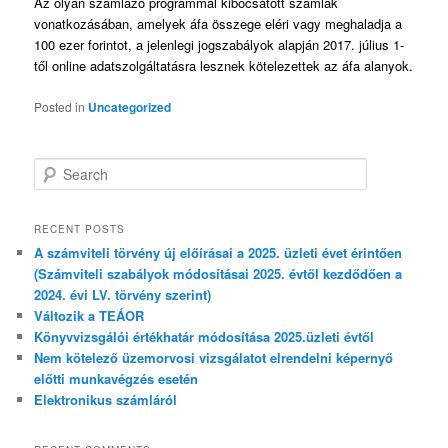
Az olyan számlázó programmal kibocsátott számlák
vonatkozásában, amelyek áfa összege eléri vagy meghaladja a
100 ezer forintot, a jelenlegi jogszabályok alapján 2017. július 1-
től online adatszolgáltatásra lesznek kötelezettek az áfa alanyok.
Posted in
Uncategorized
S
e
a
r
RECENT POSTS
c
A számviteli törvény új előírásai a 2025. üzleti évet érintően
h
(Számviteli szabályok módosításai 2025. évtől kezdődően a
2024. évi LV. törvény szerint)
Változik a TEÁOR
Könyvvizsgálói értékhatár módosítása 2025.üzleti évtől
Nem kötelező üzemorvosi vizsgálatot elrendelni képernyő
előtti munkavégzés esetén
Elektronikus számláról