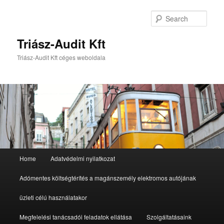
Sear
Triász-Audit Kft
Triász-Audit Kft céges weboldala
Main
Home
Adatvédelmi nyilatkozat
Skip
Skip
menu
Adómentes költségtérítés a magánszemély elektromos autójának
to
to
üzleti célú használatakor
primary
secondary
Megfelelési tanácsadói feladatok ellátása
Szolgáltatásaink
content
content