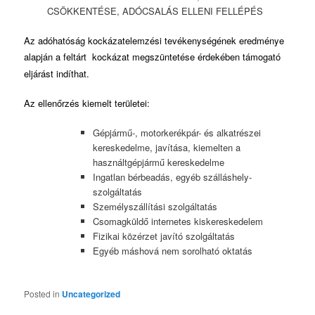
CSÖKKENTÉSE, ADÓCSALÁS ELLENI FELLÉPÉS
Az adóhatóság kockázatelemzési tevékenységének eredménye
alapján a feltárt
kockázat megszüntetése érdekében támogató
eljárást indíthat.
Az ellenőrzés kiemelt területei:
Gépjármű-, motorkerékpár- és alkatrészei
kereskedelme, javítása, kiemelten a
használtgépjármű kereskedelme
Ingatlan bérbeadás, egyéb szálláshely-
szolgáltatás
Személyszállítási szolgáltatás
Csomagküldő internetes kiskereskedelem
Fizikai közérzet javító szolgáltatás
Egyéb máshová nem sorolható oktatás
Posted in
Uncategorized