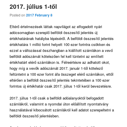
2017. július 1-től
Posted on
2017 February 8
Eltérő értelmezések láttak napvilágot az elfogadott nyári
adócsomagban szereplő belföldi összesítő jelentés új
értékhatárának hatályba lépéséről. A belföldi összesítő jelentés
értékhatára 1 millió forint helyett 100 ezer forintra csökken és
ezzel a változással összhangban a kiállított számlákon a vevő
belföldi adószámát kötelezően fel kell tüntetni az említett
értékhatárt elérő számlákon is. Félreértésre az adhatott okot,
hogy míg a vevők adószámát 2017. január 1-től kötelező
feltüntetni a 100 ezer forint áfa összeget elérő számlákon, ettől
eltérően a belföldi összesítő jelentés tekintetében a 100 ezer
forintos új értékhatár csak 2017. július 1-től kerül bevezetésre.
2017. július 1-től csak a belföldi adóalanyoktól befogadott
számlákról, valamint a nyomdai úton előállított nyomtatvány
használatával kibocsátott számlákról kell adatot szerepeltetni a
belföldi összesítő jelentésben.