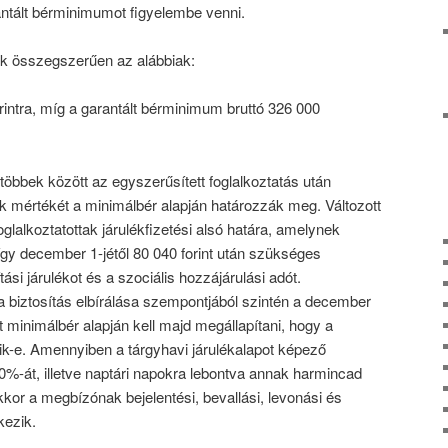
rantált bérminimumot figyelembe venni.
ek összegszerűen az alábbiak:
rintra, míg a garantált bérminimum bruttó 326 000
öbbek között az egyszerűsített foglalkoztatás után
ek mértékét a minimálbér alapján határozzák meg. Változott
alkoztatottak járulékfizetési alsó határa, amelynek
gy december 1-jétől 80 040 forint után szükséges
ási járulékot és a szociális hozzájárulási adót.
biztosítás elbírálása szempontjából szintén a december
 minimálbér alapján kell majd megállapítani, hogy a
ik-e. Amennyiben a tárgyhavi járulékalapot képező
0%-át, illetve naptári napokra lebontva annak harmincad
akkor a megbízónak bejelentési, bevallási, levonási és
kezik.