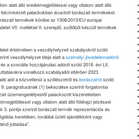
lom alatt álló eredetmegjelöléssel vagy oltalom alatt álló
tt, felcímkézett palackokban árusított borászati termékeket.
rászati termékek körébe az 1308/2013/EU európai
delet VII. melléklet II. szereplő, szőlőből készült termékek
let értelmében a veszélyhelyzeti szabályokról szóló
inti veszélyhelyzet ideje alatt a
személyi jövedelemadóról
és a szociális hozzájárulási adóról szóló 2018. évi LII.
ttatásokra vonatkozó szabályaitól eltérően 2023.
dó alól a közvetlenül a szőlészetről és
borászatról
szóló
.) 9. paragrafusának (1) bekezdése szerinti forgalomba
ati üzemengedélyestől palackozott kiszerelésben
etmegjelöléssel vagy oltalom alatt álló földrajzi jelzéssel
nak 3. pontja szerinti borászati termék reprezentációs és
glátás keretében, továbbá üzleti ajándékként vagy
énő juttatása”.