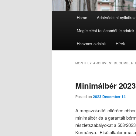
Main
Home
Adatvédelmi nyilatkoz
Skip
Skip
menu
Megfelelési tanácsadói feladatok 
to
to
Hasznos oldalak
Hírek
primary
secondary
content
content
MONTHLY ARCHIVES:
DECEMBER 
Minimálbér 2023
Posted on
2023 December 14
A megszokottól eltérően ebbe
minimálbér és a garantált bé
részletszabályokat a 508/2023
Kormánya. Első alkalommal a 