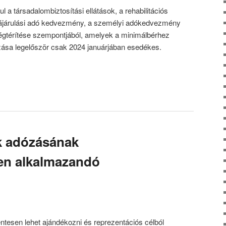
l a társadalombiztosítási ellátások, a rehabilitációs
zzájárulási adó kedvezmény, a személyi adókedvezmény
gtérítése szempontjából, amelyek a minimálbérhez
azása legelőször csak 2024 januárjában esedékes.
k adózásának
en alkalmazandó
tesen lehet ajándékozni és reprezentációs célból