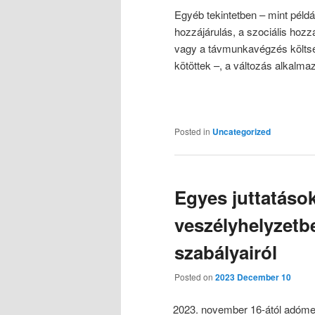
Egyéb tekintetben – mint példáu
hozzájárulás, a szociális ho
vagy a távmunkavégzés költsé
kötöttek –, a változás alkalm
Posted in
Uncategorized
Egyes juttatáso
veszélyhelyzetb
szabályairól
Posted on
2023 December 10
november 16-ától adómen