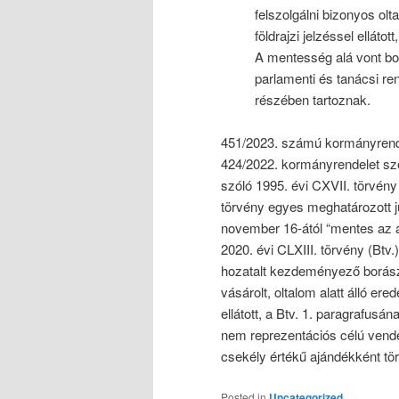
felszolgálni bizonyos olta
földrajzi jelzéssel elláto
A mentesség alá vont bo
parlamenti és tanácsi ren
részében tartoznak.
451/2023. számú kormányrende
424/2022. kormányrendelet szer
szóló 1995. évi CXVII. törvény 
törvény egyes meghatározott ju
november 16-ától “mentes az a
2020. évi CLXIII. törvény (Btv
hozatalt kezdeményező borász
vásárolt, oltalom alatt álló ered
ellátott, a Btv. 1. paragrafusá
nem reprezentációs célú vendé
csekély értékű ajándékként tört
Posted in
Uncategorized