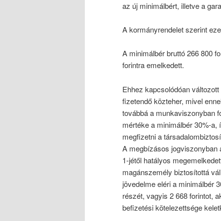
az új minimálbért, illetve a ga
A kormányrendelet szerint ez
A minimálbér bruttó 266 800 fo
forintra emelkedett.
Ehhez kapcsolódóan változott t
fizetendő közteher, mivel enn
továbbá a munkaviszonyban fogl
mértéke a minimálbér 30%-a, í
megfizetni a társadalombiztosít
A megbízásos jogviszonyban a 
1-jétől hatályos megemelkedett
magánszemély biztosítottá vál
jövedelme eléri a minimálbér 3
részét, vagyis 2 668 forintot, 
befizetési kötelezettsége kelet