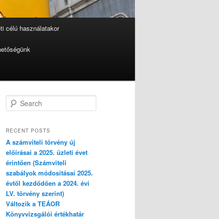
i célú használatakor
hetőségünk
S
e
a
r
RECENT POSTS
c
A számviteli törvény új
h
előírásai a 2025. üzleti évet
érintően (Számviteli
szabályok módosításai 2025.
évtől kezdődően a 2024. évi
LV. törvény szerint)
Változik a TEÁOR
Könyvvizsgálói értékhatár