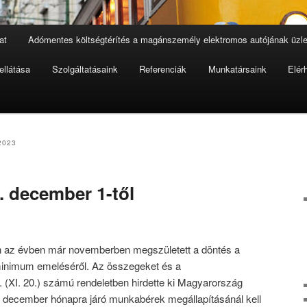
at
Adómentes költségtérítés a magánszemély elektromos autójának üzlet
ellátása
Szolgáltatásaink
Referenciák
Munkatársaink
Elér
2023
. december 1-től
n az évben már novemberben megszületett a döntés a
rminimum emeléséről. Az összegeket és a
. (XI. 20.) számú rendeletben hirdette ki Magyarország
december hónapra járó munkabérek megállapításánál kell